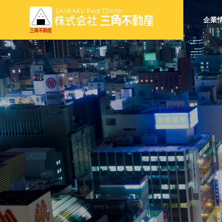
企業
Real Estat
Brokerage
不動産売買・仲
BUSINESS
事業内容
Incom Pro
収益物件販売