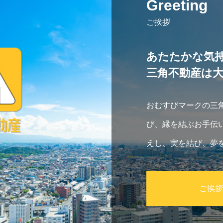
Greeting
ご挨拶
あたたかな気
三角不動産は
おむすびマークの三
び、縁を結ぶお手伝
えし、実を結び、夢
ご挨拶