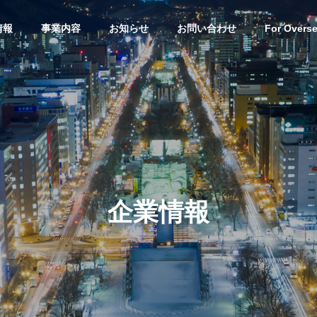
情報
事業内容
お知らせ
お問い合わせ
For Overs
e Sales and
International Business
国際事業
介
企業情報
Residential land
pety Sales
development
宅地開発