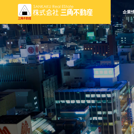
企業
Real Estat
Brokerage
不動産売買・仲
BUSINESS
事業内容
Incom Pro
収益物件販売