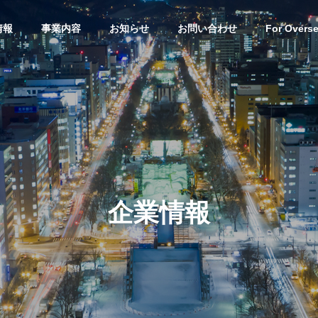
情報
事業内容
お知らせ
お問い合わせ
For Overs
e Sales and
International Business
国際事業
介
企業情報
Residential land
pety Sales
development
宅地開発