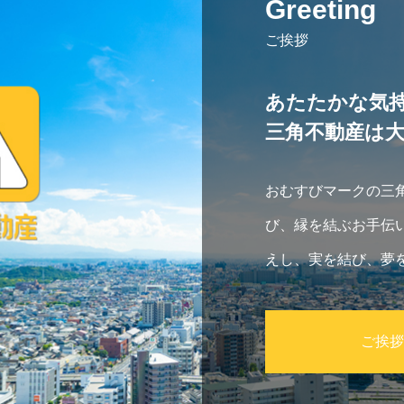
Greeting
ご挨拶
あたたかな気
三角不動産は
おむすびマークの三
び、縁を結ぶお手伝
えし、実を結び、夢
ご挨拶