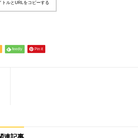
イトルとURLをコピーする
feedly
Pin it
関連記事