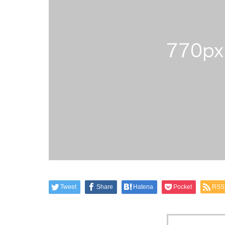
Tweet
Share
Hatena
Pocket
RSS