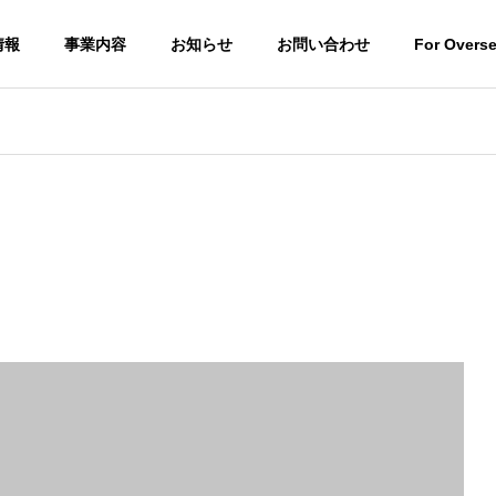
情報
事業内容
お知らせ
お問い合わせ
For Overs
e Sales and
International Business
国際事業
介
Residential land
pety Sales
development
宅地開発